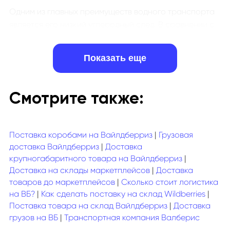
Одним из главных преимуществ водного транспорта
является его низкий углеродный след. В сравнении с
автомобильными и воздушными перевозками, он
значительно снижает выбросы углекислого газа, что
Показать еще
делает его идеальным выбором для организаций,
ориентированных на устойчивое развитие. Таким
образом, компании могут не только сократить свои
Смотрите также:
затраты на транспортировку, но и
продемонстрировать свою приверженность к охране
природы.
Поставка коробами на Вайлдберриз
|
Грузовая
доставка Вайлдберриз
|
Доставка
Современные технологии позволяют оптимизировать
крупногабаритного товара на Вайлдберриз
|
маршруты и повысить скорость движения судов, что
Доставка на склады маркетплейсов
|
Доставка
способствует ускорению процесса доставки и
товаров до маркетплейсов
|
Сколько стоит логистика
снижению тарифов. Это создает дополнительные
на ВБ?
|
Как сделать поставку на склад Wildberries
|
конкурентные преимущества на рынке. Кроме того,
Поставка товара на склад Вайлдберриз
|
Доставка
строгие стандарты контроля обеспечивают
грузов на ВБ
|
Транспортная компания Валберис
надежность и безопасность водного транспорта на